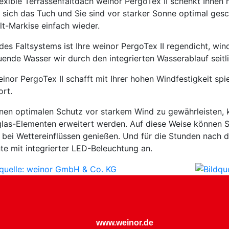
lexible Terrassenfaltdach weinor PergoTex II schenkt Ihnen 
t sich das Tuch und Sie sind vor starker Sonne optimal gesc
lt-Markise einfach wieder.
es Faltsystems ist Ihre weinor PergoTex II regendicht, win
uende Wasser wir durch den integrierten Wasserablauf seitli
einor PergoTex II schafft mit Ihrer hohen Windfestigkeit sp
ort.
nen optimalen Schutz vor starkem Wind zu gewährleisten, ka
las-Elementen erweitert werden. Auf diese Weise können Si
t bei Wettereinflüssen genießen. Und für die Stunden nach 
te mit integrierter LED-Beleuchtung an.
www.weinor.de