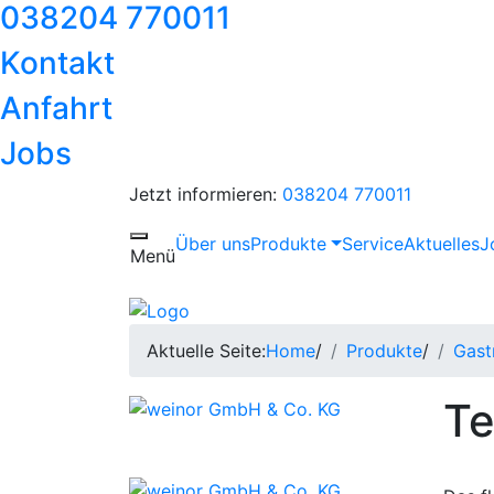
038204 770011
Kontakt
Anfahrt
Jobs
Jetzt informieren:
038204 770011
Über uns
Produkte
Service
Aktuelles
J
Toggle navigation
Menü
Aktuelle Seite:
Home
/
Produkte
/
Gast
Te