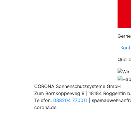
Gerne
Konta
Quell
CORONA Sonnenschutzsysteme GmbH
Zum Bornkoppelweg 8 | 18184 Roggentin b
Telefon:
038204 770011
|
spamabwehr.
anf
corona.de