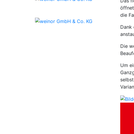
Das f
öffne
die Fa
Dank d
ansta
Die w
Beauf
Um ei
Ganzg
selbs
Varian